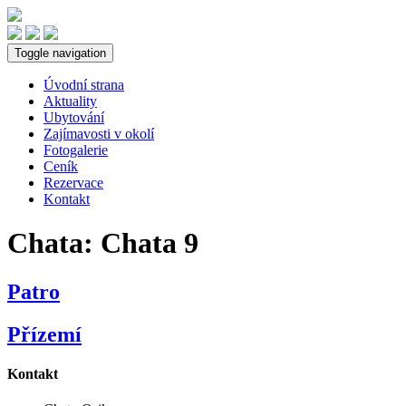
Toggle navigation
Úvodní strana
Aktuality
Ubytování
Zajímavosti v okolí
Fotogalerie
Ceník
Rezervace
Kontakt
Chata:
Chata 9
Patro
Přízemí
Kontakt