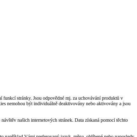
í funkcí stránky. Jsou odpovědné mj. za uchovávání produktů v
okies nemohou být individuálně deaktivovány nebo aktivovány a jsou
návštěv našich internetových stránek. Data získaná pomocí těchto
 to například Vámi preferovaný jazyk, měna, oblíbené nebo naposledy