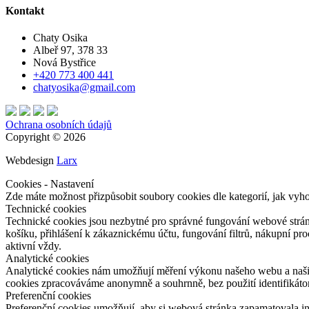
Kontakt
Chaty Osika
Albeř 97, 378 33
Nová Bystřice
+420 773 400 441
chatyosika@gmail.com
Ochrana osobních údajů
Copyright © 2026
Webdesign
Larx
Cookies - Nastavení
Zde máte možnost přizpůsobit soubory cookies dle kategorií, jak vyh
Technické cookies
Technické cookies jsou nezbytné pro správné fungování webové strán
košíku, přihlášení k zákaznickému účtu, fungování filtrů, nákupní p
aktivní vždy.
Analytické cookies
Analytické cookies nám umožňují měření výkonu našeho webu a našich
cookies zpracováváme anonymně a souhrnně, bez použití identifikátor
Preferenční cookies
Preferenční cookies umožňují, aby si webová stránka zapamatovala i