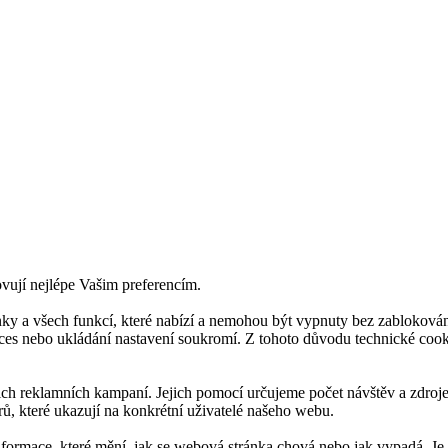
ovují nejlépe Vašim preferencím.
ky a všech funkcí, které nabízí a nemohou být vypnuty bez zablokován
roces nebo ukládání nastavení soukromí. Z tohoto důvodu technické co
 reklamních kampaní. Jejich pomocí určujeme počet návštěv a zdroje 
ů, které ukazují na konkrétní uživatelé našeho webu.
nformace, které mění, jak se webová stránka chová nebo jak vypadá. Je