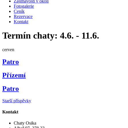
Zajímavosti v okolí
Fotogalerie
Ceník
Rezervace
Kontakt
Termín chaty:
4.6. - 11.6.
cerven
Patro
Přízemí
Patro
Navigace
Starší příspěvky
pro
Kontakt
příspěvky
Chaty Osika