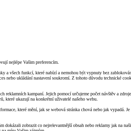
ovují nejlépe Vašim preferencím.
ky a všech funkcí, které nabízí a nemohou být vypnuty bez zablokován
roces nebo ukládání nastavení soukromí. Z tohoto důvodu technické co
 reklamních kampaní. Jejich pomocí určujeme počet návštěv a zdroje 
ů, které ukazují na konkrétní uživatelé našeho webu.
nformace, které mění, jak se webová stránka chová nebo jak vypadá. Je
okázali zobrazit co nejrelevantnější obsah nebo reklamy jak na našich
tý na míru Vašim zájmům.