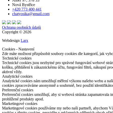
Albeř 97, 378 33
Nová Bystřice
+420 773 400 441
chatyosika@gmail.com
Ochrana osobních údajů
Copyright © 2026
Webdesign
Larx
Cookies - Nastavení
Zde máte možnost přizpůsobit soubory cookies dle kategorií, jak vyh
Technické cookies
Technické cookies jsou nezbytné pro správné fungování webové strán
košíku, přihlášení k zákaznickému účtu, fungování filtrů, nákupní p
aktivní vždy.
Analytické cookies
Analytické cookies nám umožňují měření výkonu našeho webu a našich
cookies zpracováváme anonymně a souhrnně, bez použití identifikátor
Preferenční cookies
Preferenční cookies umožňují, aby si webová stránka zapamatovala i
prohlížené produkty apod.
Marketingové cookies
Marketingové cookies používáme my nebo naši partneři, abychom Vám d
souhlas s těmito cookies, neuvidíte v reklamních sděleních obsah uši