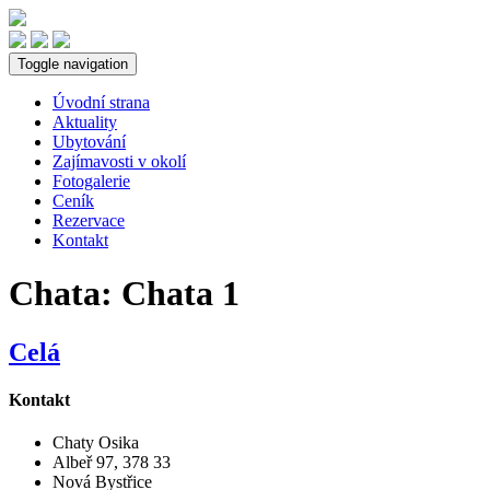
Toggle navigation
Úvodní strana
Aktuality
Ubytování
Zajímavosti v okolí
Fotogalerie
Ceník
Rezervace
Kontakt
Chata:
Chata 1
Celá
Kontakt
Chaty Osika
Albeř 97, 378 33
Nová Bystřice