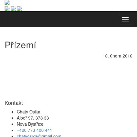
Toggl
naviga
Přízemí
16. února 2016
Kontakt
Chaty Osika
Albeř 97, 378 33
Nová Bystřice
+420 773 400 441
chatyosika@gmail.com