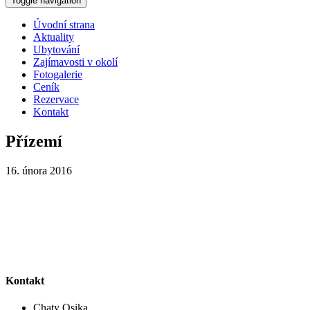
Toggle navigation
Úvodní strana
Aktuality
Ubytování
Zajímavosti v okolí
Fotogalerie
Ceník
Rezervace
Kontakt
Přízemí
16. února 2016
Kontakt
Chaty Osika