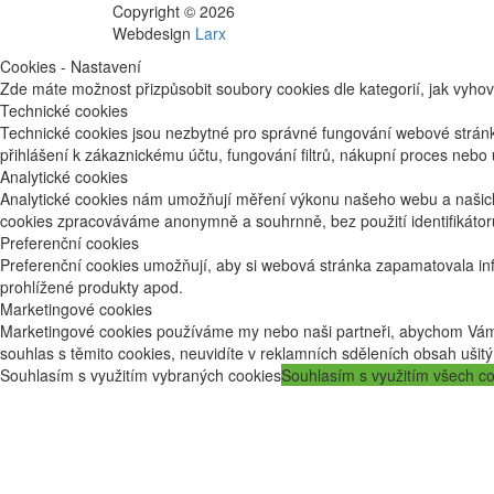
Copyright © 2026
Webdesign
Larx
Cookies - Nastavení
Zde máte možnost přizpůsobit soubory cookies dle kategorií, jak vyhov
Technické cookies
Technické cookies jsou nezbytné pro správné fungování webové stránk
přihlášení k zákaznickému účtu, fungování filtrů, nákupní proces nebo
Analytické cookies
Analytické cookies nám umožňují měření výkonu našeho webu a našich 
cookies zpracováváme anonymně a souhrnně, bez použití identifikátorů
Preferenční cookies
Preferenční cookies umožňují, aby si webová stránka zapamatovala in
prohlížené produkty apod.
Marketingové cookies
Marketingové cookies používáme my nebo naši partneři, abychom Vám do
souhlas s těmito cookies, neuvidíte v reklamních sděleních obsah uši
Souhlasím s využitím vybraných cookies
Souhlasím s využitím všech c