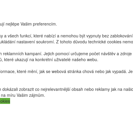
ují nejlépe Vašim preferencím.
y a všech funkcí, které nabízí a nemohou být vypnuty bez zablokování
 ukládání nastavení soukromí. Z tohoto důvodu technické cookies nemoh
reklamních kampaní. Jejich pomocí určujeme počet návštěv a zdroje n
, které ukazují na konkrétní uživatelé našeho webu.
formace, které mění, jak se webová stránka chová nebo jak vypadá. Je
kázali zobrazit co nejrelevantnější obsah nebo reklamy jak na našich 
tý na míru Vašim zájmům.
ookies