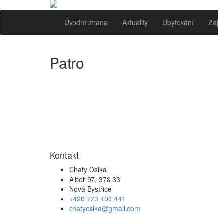
Úvodní strana
Aktuality
Ubytování
Zaj
Patro
Kontakt
Chaty Osika
Albeř 97, 378 33
Nová Bystřice
+420 773 400 441
chatyosika@gmail.com