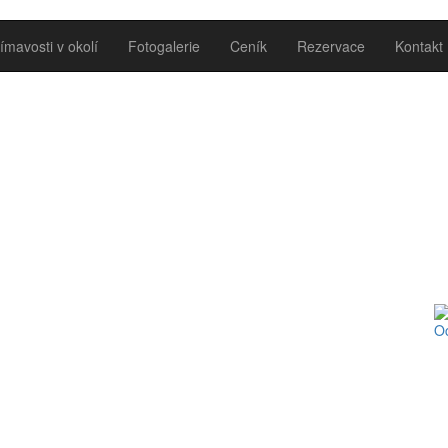
ímavosti v okolí
Fotogalerie
Ceník
Rezervace
Kontakt
O