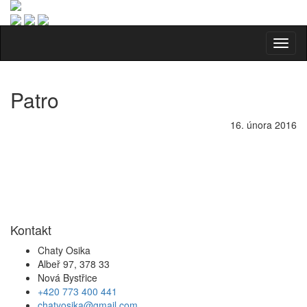
Toggl
naviga
Patro
16. února 2016
Kontakt
Chaty Osika
Albeř 97, 378 33
Nová Bystřice
+420 773 400 441
chatyosika@gmail.com